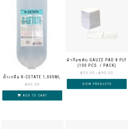
ผ้าก๊อซพับ GAUZE PAD 8 PLY
(100 PCS. / PACK)
Price
฿
55.00
฿
90.00
–
น้ำเกลือ R-CETATE 1,000ML.
range:
฿55.00
฿
65.00
VIEW PRODUCTS
through
฿90.00
ADD TO CART