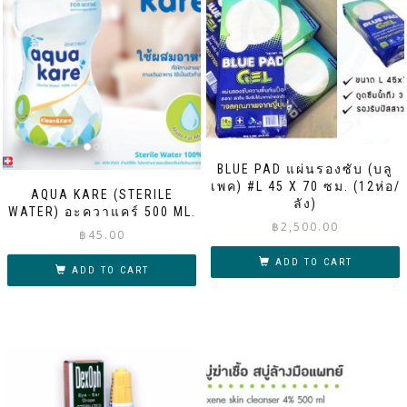
BLUE PAD แผ่นรองซับ (บลู
เพค) #L 45 X 70 ซม. (12ห่อ/
AQUA KARE (STERILE
ลัง)
WATER) อะควาแคร์ 500 ML.
฿
2,500.00
฿
45.00
ADD TO CART
ADD TO CART