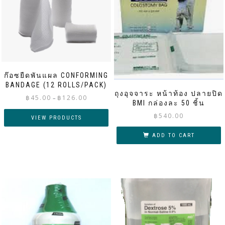
ก๊อซยืดพันแผล CONFORMING
BANDAGE (12 ROLLS/PACK)
ถุงอุจจาระ หน้าท้อง ปลายปิด
Price
฿
45.00
฿
126.00
–
BMI กล่องละ 50 ชิ้น
range:
฿
540.00
฿45.00
VIEW PRODUCTS
through
ADD TO CART
฿126.00