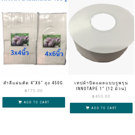
สำลีแผ่นตัด 4″X6″ ถุง 450G.
เทปผ้าปิดแผลแบบรูพรุน
INNOTAPE 1″ (12 ม้วน)
฿
175.00
฿
450.00
ADD TO CART
ADD TO CART