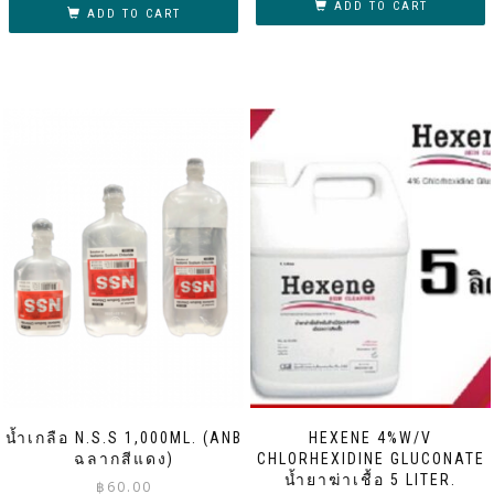
ADD TO CART
ADD TO CART
น้ำเกลือ N.S.S 1,000ML. (ANB
HEXENE 4%W/V
ฉลากสีแดง)
CHLORHEXIDINE GLUCONATE
น้ำยาฆ่าเชื้อ 5 LITER.
฿
60.00