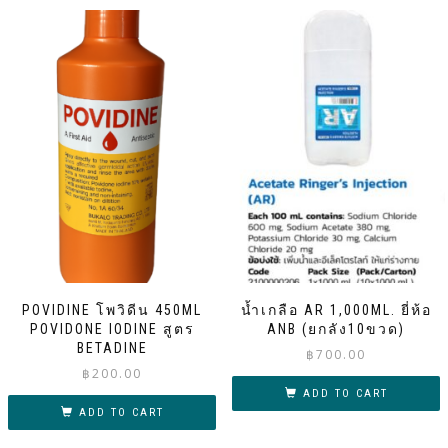
POVIDINE โพวิดีน 450ML
น้ำเกลือ AR 1,000ML. ยี่ห้อ
POVIDONE IODINE สูตร
ANB (ยกลัง10ขวด)
BETADINE
฿
700.00
฿
200.00
ADD TO CART
ADD TO CART