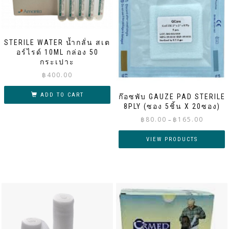
STERILE WATER น้ำกลั่น สเต
อร์ไรด์ 10ML กล่อง 50
กระเปาะ
฿
400.00
ADD TO CART
ก๊อซพับ GAUZE PAD STERILE
8PLY (ซอง 5ชิ้น X 20ซอง)
Price
฿
80.00
฿
165.00
–
range:
฿80.00
VIEW PRODUCTS
through
฿165.00