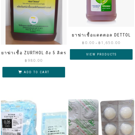
ยาฆ่าเชื้อแดตตอล DETTOL
Price
฿
0.00
฿
1,650.00
–
range:
ยาฆ่าเชื้อ ZURTHOL ถัง 5 ลิตร
฿0.00
VIEW PRODUCTS
through
฿
980.00
฿1,650.00
ADD TO CART