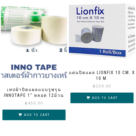
แผ่นปิดแผล LIONFIX 10 CM. X
10 M.
฿
250.00
เทปผ้าปิดแผลแบบรูพรุน
INNOTAPE 1″ หลอด 12ม้วน
ADD TO CART
฿
450.00
ADD TO CART