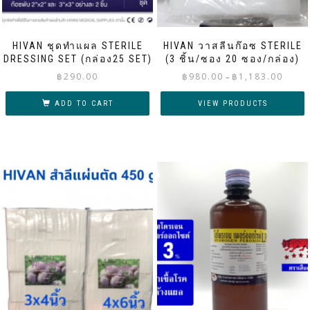
HIVAN ชุดทำแผล STERILE
HIVAN วาสลีนก๊อซ STERILE
DRESSING SET (กล่อง25 SET)
(3 ชิ้น/ซอง 20 ซอง/กล่อง)
Price
฿
290.00
฿
980.00
฿
1,183.00
–
range:
฿980.00
ADD TO CART
VIEW PRODUCTS
throug
฿1,183.