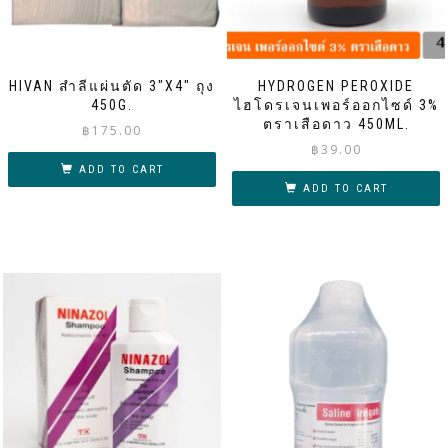
HIVAN สำลีแผ่นตัด 3″X4″ ถุง
HYDROGEN PEROXIDE
450G.
ไฮโดรเจนเพอร์ออกไซด์ 3%
ตราเสือดาว 450ML.
฿
175.00
฿
39.00
ADD TO CART
ADD TO CART