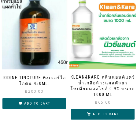
KLEAN&KARE คลีนแอนด์แคร์
IODINE TINCTURE ทิงเจอร์ไอ
น้ำเกลือล้างแผลตัวยา
โอดิน 450ML.
โซเดียมคลอไรด์ 0.9% ขนาด
฿
200.00
1000 ML
฿
65.00
ADD TO CART
ADD TO CART