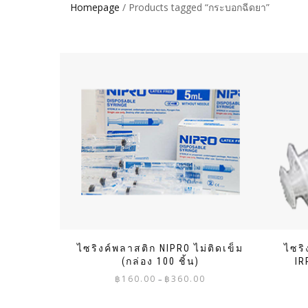
Homepage
/ Products tagged “กระบอกฉีดยา”
ไซริงค์พลาสติก NIPRO ไม่ติดเข็ม
ไซริ
(กล่อง 100 ชิ้น)
IR
Price
฿
160.00
฿
360.00
–
range:
฿160.00