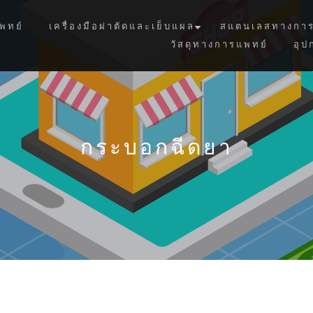
พทย์
เครื่องมือผ่าตัดและเย็บแผล
สแตนเลสทางการ
วัสดุทางการแพทย์
อุป
กระบอกฉีดยา