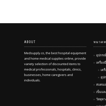
through
฿360.00
ABOUT
หมวดหม
Medsupply.co, the best hospital equipment
อุปกรณ
and home medical supplies online, provide
เครื่อง
variety selection of discounted items to
medical professionals, hospitals, clinics,
เครื
businesses, home caregivers and
อุป
individuals.
สแตนเ
เข็มแล
วัสดุท