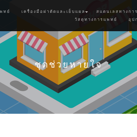
พทย์
เครื่องมือผ่าตัดและเย็บแผล
สแตนเลสทางการ
วัสดุทางการแพทย์
อุป
ชุดช่วยหายใจ