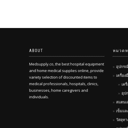
ABOUT
หมวดหม
Medsupply.co, the best hospital equipment
อุปกรณ
and home medical supplies online, provide
เครื่อง
variety selection of discounted items to
medical professionals, hospitals, clinics,
เครื
businesses, home caregivers and
อุป
individuals.
สแตนเ
เข็มแล
วัสดุท