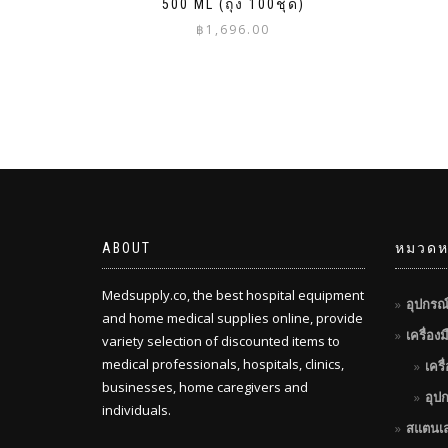
500 ML (ถุง 100ชุด)
฿
1,696.00
ABOUT
หมวดหม
Medsupply.co, the best hospital equipment
อุปกรณ
and home medical supplies online, provide
เครื่อง
variety selection of discounted items to
medical professionals, hospitals, clinics,
เครื
businesses, home caregivers and
อุป
individuals.
สแตนเ