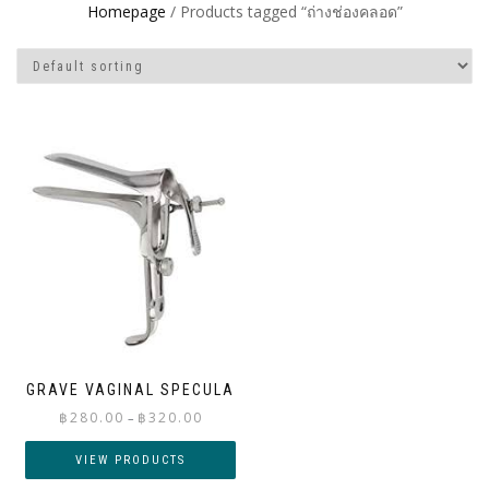
Homepage
/ Products tagged “ถ่างช่องคลอด”
GRAVE VAGINAL SPECULA
Price
฿
280.00
฿
320.00
–
range:
฿280.00
VIEW PRODUCTS
through