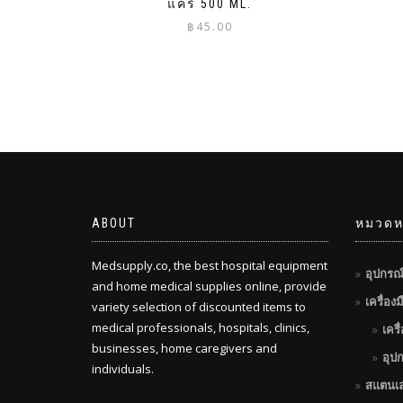
แคร์ 500 ML.
฿
45.00
ABOUT
หมวดหม
Medsupply.co, the best hospital equipment
อุปกรณ
and home medical supplies online, provide
เครื่อง
variety selection of discounted items to
medical professionals, hospitals, clinics,
เครื
businesses, home caregivers and
อุป
individuals.
สแตนเ