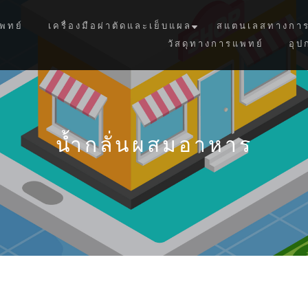
พทย์
เครื่องมือผ่าตัดและเย็บแผล
สแตนเลสทางการ
วัสดุทางการแพทย์
อุป
น้ำกลั่นผสมอาหาร