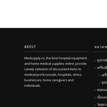
ABOUT
หมวดหม
Medsupply.co, the best hospital equipment
อุปกรณ
and home medical supplies online, provide
เครื่อง
variety selection of discounted items to
medical professionals, hospitals, clinics,
เครื
businesses, home caregivers and
อุป
individuals.
สแตนเ
เข็มแล
วัสดุท