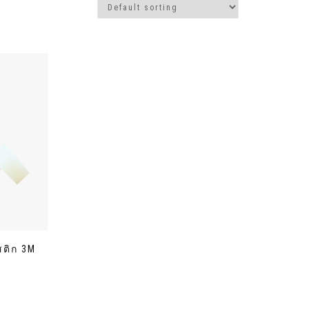
ติก 3M
ce
ge:
.00