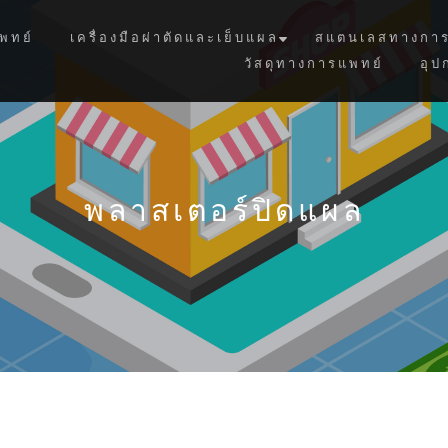
พทย์
เครื่องมือผ่าตัดและเย็บแผล
สแตนเลสทางการ
วัสดุทางการแพทย์
อุป
พลาสเตอร์ปิดแผล