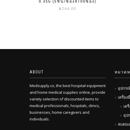
0.35G (5ชิ้น/ซองX100ซอง)
฿
244.00
ABOUT
หมวดหม
Medsupply.co, the best hospital equipment
อุปกรณ
and home medical supplies online, provide
เครื่อง
variety selection of discounted items to
medical professionals, hospitals, clinics,
เครื
businesses, home caregivers and
อุป
individuals.
สแตนเ