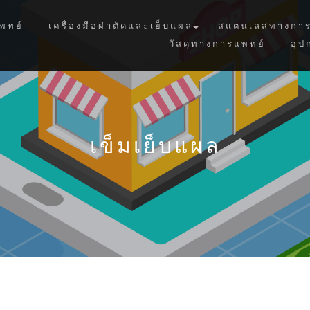
พทย์
เครื่องมือผ่าตัดและเย็บแผล
สแตนเลสทางการ
วัสดุทางการแพทย์
อุป
เข็มเย็บแผล