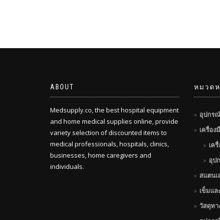
ABOUT
หมวดหม
Medsupply.co, the best hospital equipment
อุปกรณ
and home medical supplies online, provide
เครื่อง
variety selection of discounted items to
medical professionals, hospitals, clinics,
เครื
businesses, home caregivers and
อุป
individuals.
สแตนเ
เข็มแล
วัสดุท