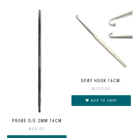
SPAY HOOK 16CM.
฿
230.00
ADD TO CART
PROBE D/E 2MM 16CM
฿
38.00