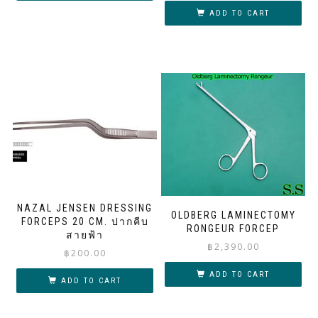
ADD TO CART
NAZAL JENSEN DRESSING
OLDBERG LAMINECTOMY
FORCEPS 20 CM. ปากคีบ
RONGEUR FORCEP
สายฟ้า
฿
2,390.00
฿
200.00
ADD TO CART
ADD TO CART