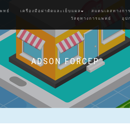
พทย์
เครื่องมือผ่าตัดและเย็บแผล
สแตนเลสทางการ
วัสดุทางการแพทย์
อุป
ADSON FORCEP