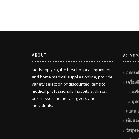
ABOUT
หมวดหม
Medsupply.co, the best hospital equipment
อุปกรณ
and home medical supplies online, provide
เครื่อง
variety selection of discounted items to
medical professionals, hospitals, clinics,
เครื
businesses, home caregivers and
อุป
individuals.
สแตนเ
เข็มแล
วัสดุท