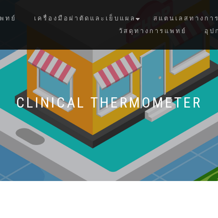
พทย์
เครื่องมือผ่าตัดและเย็บแผล
สแตนเลสทางการ
วัสดุทางการแพทย์
อุป
CLINICAL THERMOMETER