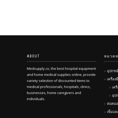
ABOUT
หมวดหม
Medsupply.co, the best hospital equipment
อุปกรณ
and home medical supplies online, provide
เครื่อง
variety selection of discounted items to
medical professionals, hospitals, clinics,
เครื
businesses, home caregivers and
อุป
individuals.
สแตนเ
เข็มแล