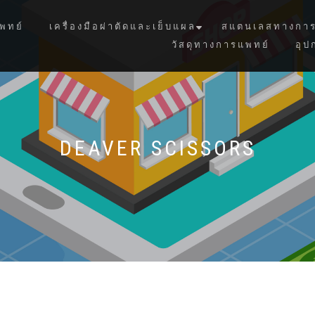
พทย์
เครื่องมือผ่าตัดและเย็บแผล
สแตนเลสทางการ
วัสดุทางการแพทย์
อุป
DEAVER SCISSORS