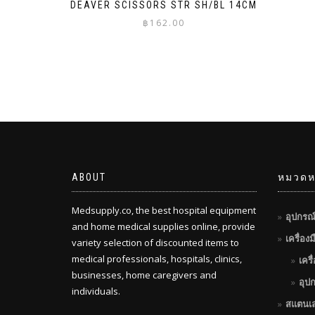
DEAVER SCISSORS STR SH/BL 14CM
฿
162.00
ABOUT
หมวดหม
Medsupply.co, the best hospital equipment
อุปกรณ
and home medical supplies online, provide
เครื่อง
variety selection of discounted items to
medical professionals, hospitals, clinics,
เครื
businesses, home caregivers and
อุป
individuals.
สแตนเ