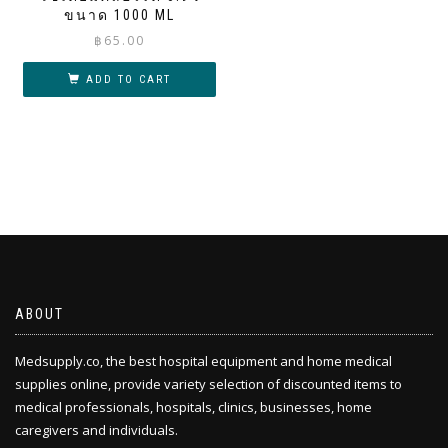
ขนาด 1000 ML
฿
65.00
ADD TO CART
ABOUT
Medsupply.co, the best hospital equipment and home medical
supplies online, provide variety selection of discounted items to
medical professionals, hospitals, clinics, businesses, home
caregivers and individuals.