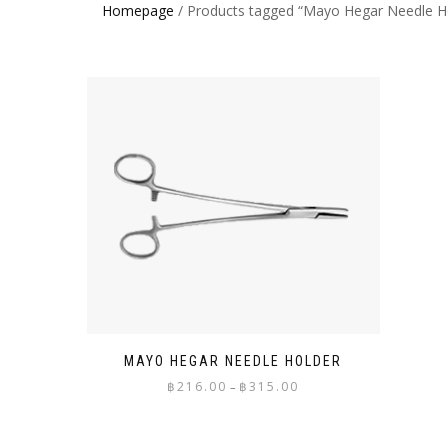
Homepage
/ Products tagged “Mayo Hegar Needle H
MAYO HEGAR NEEDLE HOLDER
Price
฿
216.00
฿
315.00
–
range:
฿216.00
through