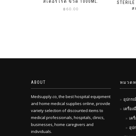
สเตอร์ไรด์ ขวด 1000ML.
STERILE
ส
฿
60.00
ABOUT
หมวดหม
Medsupply.co, the best hospital equipment
อุปกรณ
and home medical supplies online, provide
เครื่อง
variety selection of discounted items to
medical professionals, hospitals, clinics,
เครื
businesses, home caregivers and
อุป
individuals.