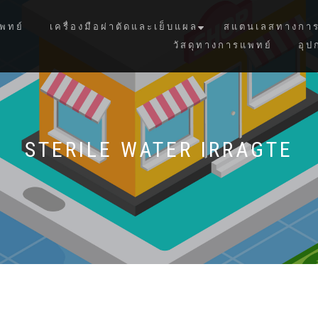
พทย์
เครื่องมือผ่าตัดและเย็บแผล
สแตนเลสทางการ
วัสดุทางการแพทย์
อุป
STERILE WATER IRRAGTE