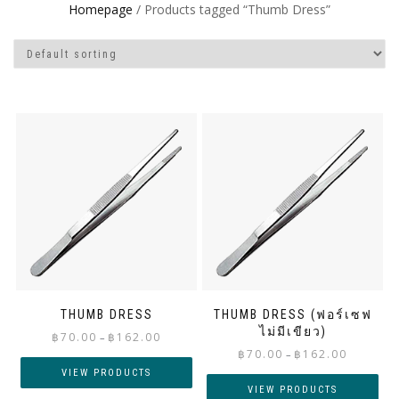
Homepage
/ Products tagged “Thumb Dress”
THUMB DRESS
THUMB DRESS (ฟอร์เซฟ
ไม่มีเขียว)
Price
฿
70.00
฿
162.00
–
Price
range:
฿
70.00
฿
162.00
–
range:
฿70.00
VIEW PRODUCTS
฿70.00
through
VIEW PRODUCTS