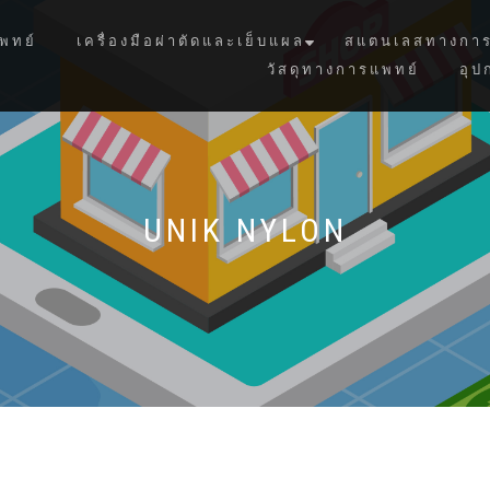
พทย์
เครื่องมือผ่าตัดและเย็บแผล
สแตนเลสทางการ
วัสดุทางการแพทย์
อุป
UNIK NYLON