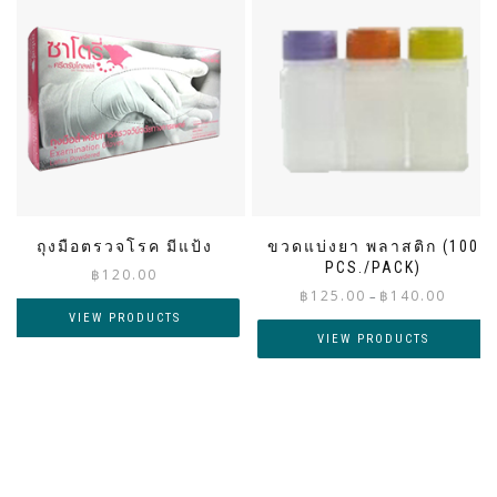
ถุงมือตรวจโรค มีแป้ง
ขวดแบ่งยา พลาสติก (100
PCS./PACK)
฿
120.00
Price
฿
125.00
฿
140.00
–
range:
VIEW PRODUCTS
฿125.00
VIEW PRODUCTS
through
฿140.00