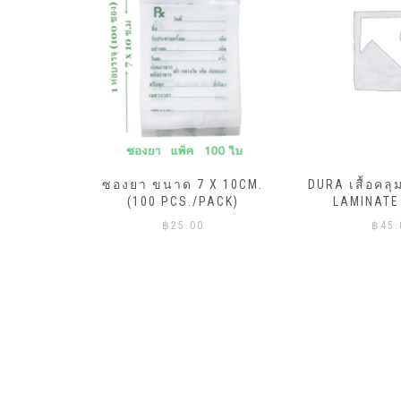
ML.X20ถุง
ซองยา ขนาด 7 X 10CM.
DURA เสื้อคลุ
ีแดง)
(100 PCS./PACK)
LAMINATE
฿
25.00
฿
45.