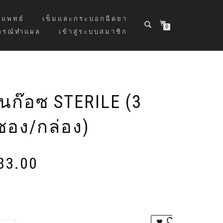
แพทย์
เข็มและกระบอกฉีดยา
0
กรณ์ทำแผล
เข้าสู่ระบบสมาชิก
นก๊อซ STERILE (3
 ซอง/กล่อง)
Price
83.00
range:
฿980.00
through
฿1,183.00