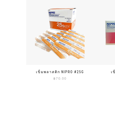
เข็มพลาสติก NIPRO #25G
เ
฿
70.00