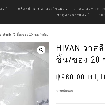
พทย์
เครื่องมือผ่าตัดและเย็บแผล
สแตนเลสทางการ
วัสดุทางการแพทย์
อุป
 sterile (3 ชิ้น/ซอง 20 ซอง/กล่อง)
HIVAN วาสลี
ชิ้น/ซอง 20
฿
980.00
฿
1,1
–
วาสสลีนก๊อซ