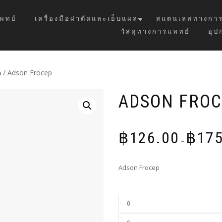
พทย์
เครื่องมือผ่าตัดและเย็บแผล
สแตนเลสทางการ
วัสดุทางการแพทย์
อุป
ด
/ Adson Frocep
ADSON FRO
฿
126.00
฿
175
–
Adson Frocep