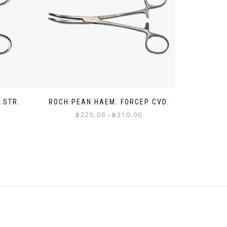
 STR.
ROCH PEAN HAEM. FORCEP CVD.
Price
฿
225.00
฿
310.00
–
range:
฿225.00
through
฿310.00