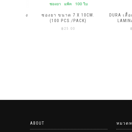
ML.X20ถุง
ซองยา ขนาด 7 X 10CM.
DURA เสื้อคลุ
ีแดง)
(100 PCS./PACK)
LAMINATE
฿
25.00
฿
45.
ABOUT
หมวดหม