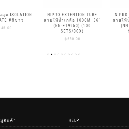
ม ISOLATION
NIPRO EXTENTION TUBE
NIPRO EX
 #สีขาว
สายให้น้ำเกลือ 100CM. 36″
สายให้น้ำเ
(NN-ET9950) (100
(NN-ET
00
SETS/BOX)
SET
฿
680.00
฿
5
ู่สินค้า
HELP