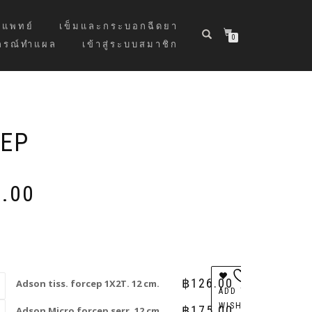
แพทย์
เข็มและกระบอกฉีดยา
0
กรณ์ทำแผล
เข้าสู่ระบบสมาชิก
CEP
Price
.00
range:
฿126.00
through
฿175.00
฿
126.00
Adson tiss. forcep 1X2T. 12 cm.
ADD TO
WISHLIST
฿
175.00
Adson Micro forcep serr. 12 cm.