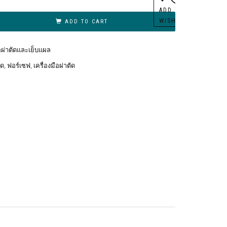
ernative:
ADD TO
WISHLIST
ADD TO CART
ือผ่าตัดและเย็บแผล
ัด
,
ฟอร์เซฟ
,
เครื่องมือผ่าตัด