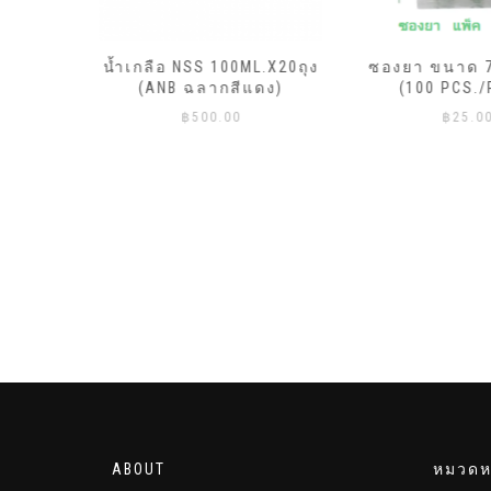
ML.X20ถุง
ซองยา ขนาด 7 X 10CM.
DURA เสื้อคลุ
ีแดง)
(100 PCS./PACK)
LAMINATE
฿
25.00
฿
45.
ABOUT
หมวดหม