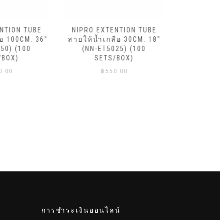
สายให้น้ำเกลือ IV SET
NIPRO 60 DROP (100 SET /
สายให้
BOX)
TENTION TUBE
NIPRO 20
กลือ 30CM. 18″
฿
1,680.00
5025) (100
S/BOX)
50.00
การชำระเงินออนไลน์