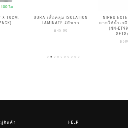
ม ISOLATION
NIPRO EXTENTION TUBE
NIPRO EX
 #สีขาว
สายให้น้ำเกลือ 100CM. 36″
สายให้น้ำเ
(NN-ET9950) (100
(NN-ET
00
SETS/BOX)
SET
฿
680.00
฿
5
ู่สินค้า
HELP