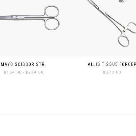
MAYO SCISSOR STR.
ALLIS TISSUE FORCE
Price
฿
164.00
฿
234.00
฿
270.00
–
range:
฿164.00
through
฿234.00