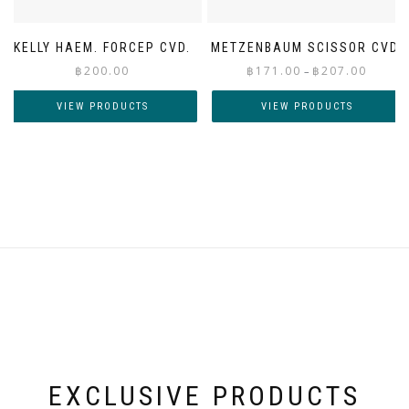
KELLY HAEM. FORCEP CVD.
METZENBAUM SCISSOR CVD.
Price
฿
200.00
฿
171.00
฿
207.00
–
range:
฿171.00
VIEW PRODUCTS
VIEW PRODUCTS
through
฿207.00
EXCLUSIVE PRODUCTS