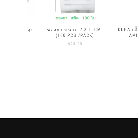
ML.X20ถุง
ซองยา ขนาด 7 X 10CM.
DURA เสื้อคลุ
ีแดง)
(100 PCS./PACK)
LAMINATE
฿
25.00
฿
45.