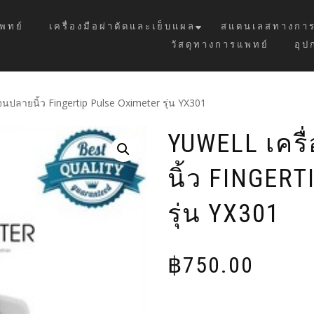
พทย์
เครื่องมือผ่าตัดและเย็บแผล
สแตนเลสทางการ
วัสดุทางการแพทย์
อุป
เจนปลายนิ้ว Fingertip Pulse Oximeter รุ่น YX301
YUWELL เครื
นิ้ว FINGER
รุ่น YX301
฿
750.00