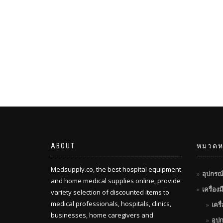
ABOUT
หมวดหม
Medsupply.co, the best hospital equipment
อุปกรณ
and home medical supplies online, provide
เครื่อง
variety selection of discounted items to
medical professionals, hospitals, clinics,
เครื
businesses, home caregivers and
อุป