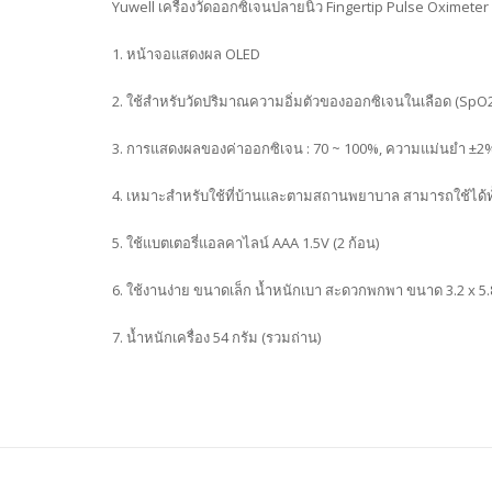
Yuwell เครื่องวัดออกซิเจนปลายนิ้ว Fingertip Pulse Oximeter 
1. หน้าจอแสดงผล OLED
2. ใช้สำหรับวัดปริมาณความอิ่มตัวของออกซิเจนในเลือด (SpO2)
3. การแสดงผลของค่าออกซิเจน : 70 ~ 100%, ความแม่นยำ ±2%
4. เหมาะสำหรับใช้ที่บ้านและตามสถานพยาบาล สามารถใช้ได้ทั้
5. ใช้แบตเตอรี่แอลคาไลน์ AAA 1.5V (2 ก้อน)
6. ใช้งานง่าย ขนาดเล็ก น้ำหนักเบา สะดวกพกพา ขนาด 3.2 x 5.8 x
7. น้ำหนักเครื่อง 54 กรัม (รวมถ่าน)