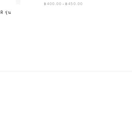
Price
฿
400.00
฿
450.00
–
range:
 รุ่น
฿400.00
through
฿450.00