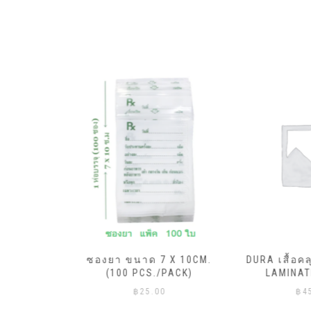
ML.X20ถุง
ซองยา ขนาด 7 X 10CM.
DURA เสื้อคลุ
ีแดง)
(100 PCS./PACK)
LAMINATE
฿
25.00
฿
45.