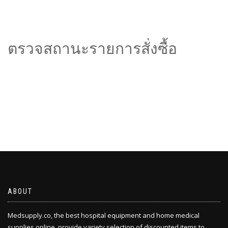
ตรวจสถานะรายการสั่งซื้อ
ABOUT
Medsupply.co, the best hospital equipment and home medical
supplies online, provide variety selection of discounted items to