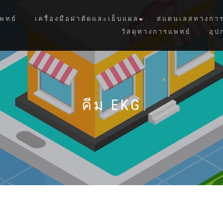
พทย์
เครื่องมือผ่าตัดและเย็บแผล
สแตนเลสทางการ
วัสดุทางการแพทย์
อุป
คีม EKG