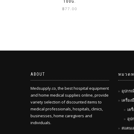
100G.
฿
77.00
ABOUT
หมวดหม
Medsupply.co, the best hospital equipment
อุปกรณ
and home medical supplies online, provide
เครื่อง
variety selection of discounted items to
medical professionals, hospitals, clinics,
เครื
businesses, home caregivers and
อุป
individuals.
สแตนเ