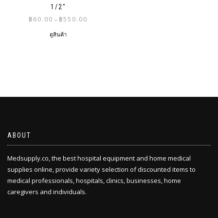
1/2″
Price
฿
60.00
฿
550.00
–
range:
ดูสินค้า
฿60.00
through
฿550.00
ABOUT
Medsupply.co, the best hospital equipment and home medical
supplies online, provide variety selection of discounted items to
medical professionals, hospitals, clinics, businesses, home
caregivers and individuals.