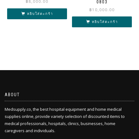
฿
8,000.00
0803
฿
10,000.00
หยิบใส่ตะกร้า
หยิบใส่ตะกร้า
ABOUT
Medsupply.co, the best hospital equipment and home medical
supplies online, provide variety selection of discounted items to
medical professionals, hospitals, clinics, businesses, home
caregivers and individuals.