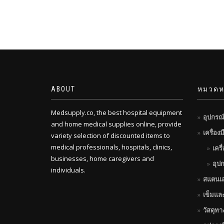
ABOUT
หมวดหม
Medsupply.co, the best hospital equipment
อุปกรณ
and home medical supplies online, provide
เครื่อง
variety selection of discounted items to
medical professionals, hospitals, clinics,
เครื
businesses, home caregivers and
อุป
individuals.
สแตนเ
เข็มแล
วัสดุท