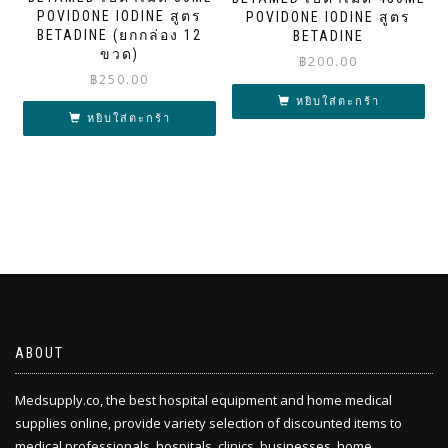
POVIDONE IODINE สูตร
POVIDONE IODINE สูตร
BETADINE (ยกกล่อง 12
BETADINE
ขวด)
฿
200.00
฿
250.00
หยิบใส่ตะกร้า
หยิบใส่ตะกร้า
ABOUT
Medsupply.co, the best hospital equipment and home medical
supplies online, provide variety selection of discounted items to
medical professionals, hospitals, clinics, businesses, home