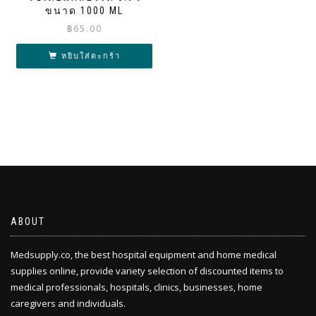
ขนาด 1000 ML
฿
65.00
หยิบใส่ตะกร้า
ABOUT
Medsupply.co, the best hospital equipment and home medical
supplies online, provide variety selection of discounted items to
medical professionals, hospitals, clinics, businesses, home
caregivers and individuals.