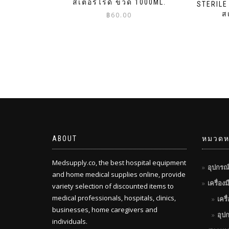
สเตอร์ไรด์ ขวด 1000ML.
STERILE
ส
฿
60.00
ABOUT
หมวดหม
Medsupply.co, the best hospital equipment
อุปกรณ
and home medical supplies online, provide
เครื่อง
variety selection of discounted items to
medical professionals, hospitals, clinics,
เครื
businesses, home caregivers and
อุป
individuals.