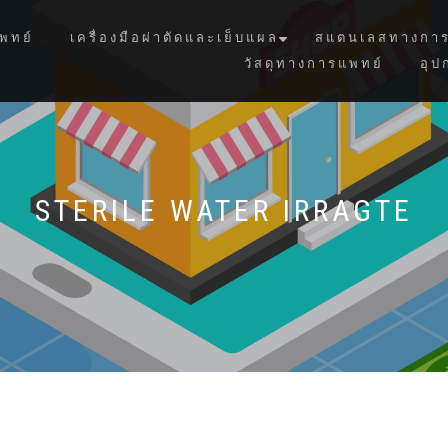
พทย์
เครื่องมือผ่าตัดและเย็บแผล
สแตนเลสทางการ
วัสดุทางการแพทย์
อุป
STERILE WATER IRRAGTE