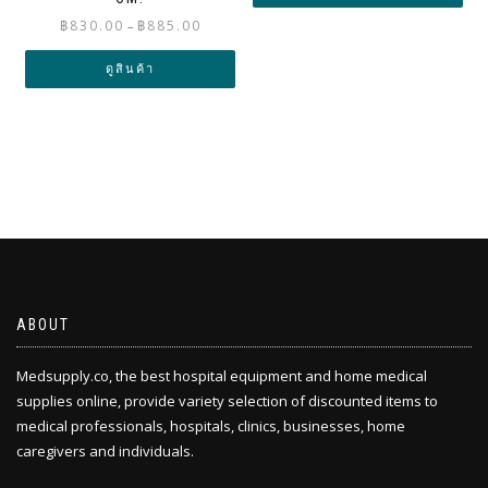
through
Price
฿
830.00
฿
885.00
–
฿1,000.0
range:
฿830.00
ดูสินค้า
through
฿885.00
ABOUT
Medsupply.co, the best hospital equipment and home medical
supplies online, provide variety selection of discounted items to
medical professionals, hospitals, clinics, businesses, home
caregivers and individuals.