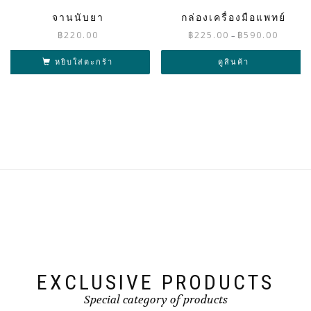
กล่องเครื่องมือแพทย์
จานนับยา
Price
฿
225.00
฿
590.00
฿
220.00
–
range:
฿225.00
ดูสินค้า
หยิบใส่ตะกร้า
through
฿590.00
EXCLUSIVE PRODUCTS
Special category of products