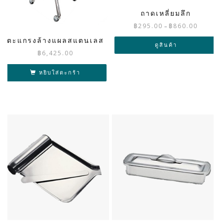
ถาดเหลี่ยมลึก
Price
฿
295.00
฿
860.00
–
range:
ตะแกรงล้างแผลสแตนเลส
฿295.00
ดูสินค้า
฿
6,425.00
through
฿860.00
หยิบใส่ตะกร้า