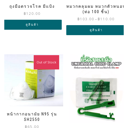
ถุงมือตรวจโรค มีแป้ง
หมวกคลุมผม หมวกตัวหนอน
(ห่อ 100 ชิ้น)
฿
120.00
Price
฿
103.00
฿
110.00
–
range:
ดูสินค้า
฿103.00
ดูสินค้า
through
฿110.00
Out of Stock
หน้ากากอนามัย N95 รุ่น
SH2550
฿
65.00