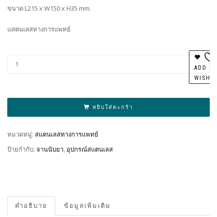
ขนาด L215 x W150 x H35 mm.
แสตนเลสทางการแพทย์
Al
ADD T
WISHL
หยิบใส่ตะกร้า
หมวดหมู่:
สแตนเลสทางการแพทย์
ป้ายกำกับ:
จานนับยา
,
อุปกรณ์สแตนเลส
คำอธิบาย
ข้อมูลเพิ่มเติม