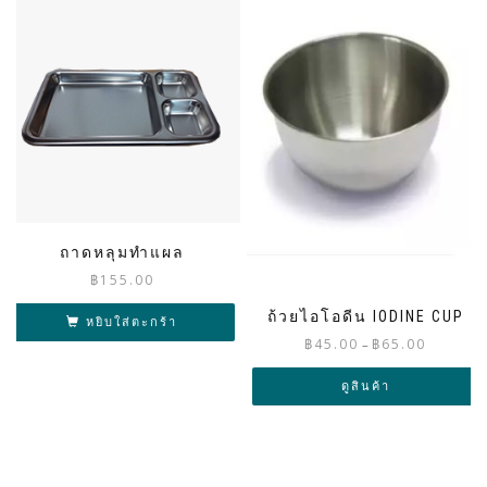
ถาดหลุมทำแผล
฿
155.00
ถ้วยไอโอดีน IODINE CUP
หยิบใส่ตะกร้า
Price
฿
45.00
฿
65.00
–
range:
฿45.00
ดูสินค้า
through
฿65.00