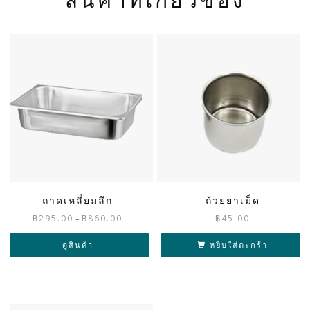
สินค้าที่เกี่ยวข้อง
ถาดเหลี่ยมลึก
ถ้วยยาเม็ด
Price
฿
295.00
฿
860.00
฿
45.00
–
range:
฿295.00
ดูสินค้า
หยิบใส่ตะกร้า
through
฿860.00