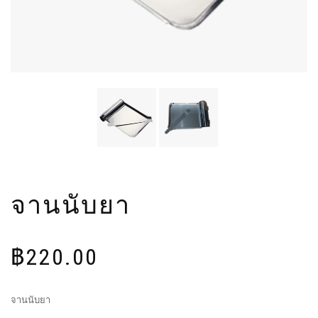
จานนับยา
฿
220.00
จานนับยา