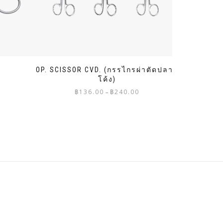
OP. SCISSOR CVD. (กรรไกรผ่าตัดปลาย
โค้ง)
ice
Price
nge:
฿
136.00
฿
240.00
–
range:
64.00
฿136.00
rough
through
34.00
฿240.00