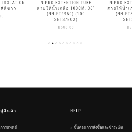
ม ISOLATION
NIPRO EXTENTION TUBE
NIPRO EX
 #สีขาว
สายให้น้ำเกลือ 100CM. 36″
สายให้น้ำเ
(NN-ET9950) (100
(NN-ET
00
SETS/BOX)
SET
฿
680.00
฿
5
ู่สินค้า
HELP
์การแพทย์
ขั้นตอนการสั่งซื้อและชำระเงิน