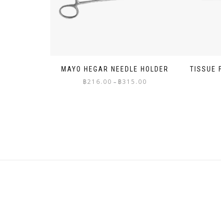
MAYO HEGAR NEEDLE HOLDER
TISSUE 
Price
฿
216.00
฿
315.00
–
range:
฿216.00
through
฿315.00