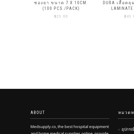
ML.X20ถุง
ซองยา ขนาด 7 X 10CM.
DURA เสื้อคลุ
ีแดง)
(100 PCS./PACK)
LAMINATE
฿
25.00
฿
45.
ABOUT
หมวดหม
Medsupply.co, the best hospital equipment
อุปกรณ
and home medical supplies online, provide