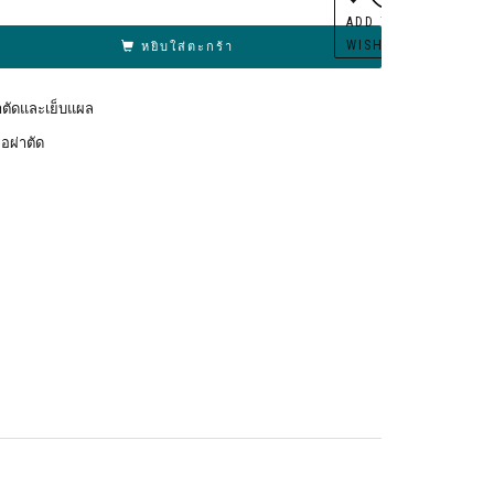
ernative:
ADD TO
WISHLIST
หยิบใส่ตะกร้า
่าตัดและเย็บแผล
ือผ่าตัด