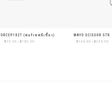
FORCEP1X2T (ฟอร์เซฟมีเขี้ยว)
MAYO SCISSOR STR.
Price
Pr
฿
75.00
฿
185.00
฿
164.00
฿
234.00
–
–
range:
ra
฿75.00
฿1
through
th
฿185.00
฿2