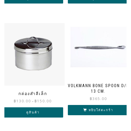
through
through
฿480.00
฿399.00
VOLKMANN BONE SPOON D/E
13 CM.
กล่องสำลีเล็ก
฿
365.00
Price
฿
130.00
฿
150.00
–
range:
หยิบใส่ตะกร้า
฿130.00
ดูสินค้า
through
฿150.00