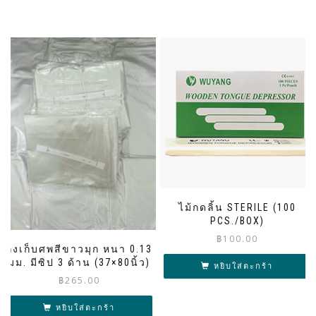
ไม้กดลิ้น STERILE (100
PCS./BOX)
฿
100.00
ถุงเก็บศพสีขาวมุก หนา 0.13
มม. มีซิป 3 ด้าน (37×80นิ้ว)
หยิบใส่ตะกร้า
฿
265.00
หยิบใส่ตะกร้า