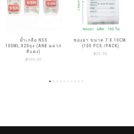
ซองยา ขนาด 7 X 10CM.
DURA เสื้อคลุม ISOLATION
(100 PCS./PACK)
LAMINATE #สีขาว
฿
25.00
฿
45.00