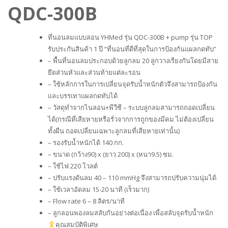
QDC-300B
ที่นอนลมแบบลอน YHMed รุ่น QDC-300B + pump รุ่น TOP
รับประกันสินค้า 1 ปี “ที่นอนที่ดีที่สุดในการป้องกันแผลกดทับ”
– พื้นที่นอนลมประกอบด้วยลูกลม 20 ลูกวางเรียงกันโดยมีสาย
ยึดส่วนหัวและส่วนท้ายแต่ละรอน
– ใช้หลักการในการเปลี่ยนจุดรับน้ำหนักตัวจึงสามารถป้องกัน
และบรรเทาแผลกดทับได้
– วัสดุทำจากไนลอน+พีวีซี – ระบบลูกลมสามารถถอดเปลี่ยน
ได้(กรณีที่เสียหายหรือรั่วจากการถูกของมีคม ไม่ต้องเปลี่ยน
ทั้งผืน ถอดเปลี่ยนเฉพาะลูกลมที่เสียหายเท่านั้น)
– รองรับน้ำหนักได้ 140 กก.
– ขนาด (กว้าง90) x (ยาว 200) x (หนา9.5) ซม.
– ใช้ไฟ 220 โวลต์
– ปรับแรงดันลม 40 – 110 mmHg จึงสามารถปรับความนุ่มได้
– ใช้เวลาอัดลม 15-20 นาที (เร็วมาก)
– Flow rate 6 – 8 ลิตร/นาที
– ลูกลอนพองลมสลับกันอย่างต่อเนื่อง เพื่อสลับจุดรับน้ำหนัก
คุณสมบัติพิเศษ