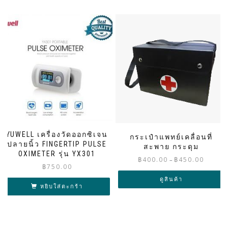
YUWELL เครื่องวัดออกซิเจน
กระเป๋าแพทย์เคลื่อนที่
ปลายนิ้ว FINGERTIP PULSE
สะพาย กระดุม
OXIMETER รุ่น YX301
Price
฿
400.00
฿
450.00
–
฿
750.00
range:
฿400.00
ดูสินค้า
หยิบใส่ตะกร้า
through
฿450.00