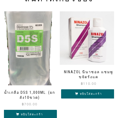
NINAZOL นีนาซอล แชมพู
ขจัดรังแค
฿
110.00
น้ำเกลือ D5S 1,000ML. (ยก
หยิบใส่ตะกร้า
ลัง10ขวด)
฿
700.00
หยิบใส่ตะกร้า