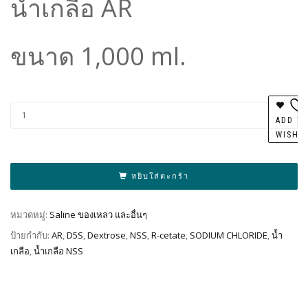
น้ำเกลือ AR
ขนาด 1,000 ml.
Al
ADD T
WISHL
หยิบใส่ตะกร้า
หมวดหมู่:
Saline ของเหลว และอื่นๆ
ป้ายกำกับ:
AR
,
D5S
,
Dextrose
,
NSS
,
R-cetate
,
SODIUM CHLORIDE
,
น้ำ
เกลือ
,
น้ำเกลือ NSS