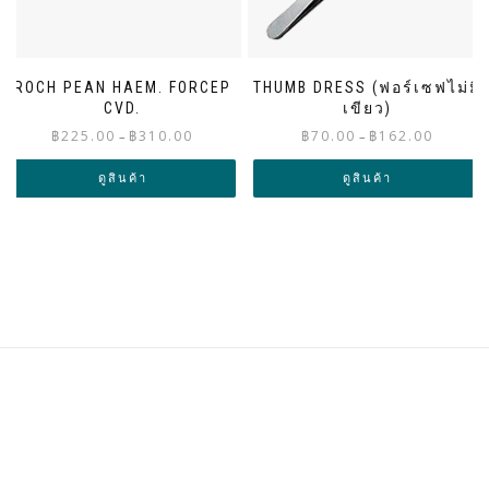
ROCH PEAN HAEM. FORCEP
THUMB DRESS (ฟอร์เซฟไม่มี
CVD.
เขียว)
Price
Price
฿
225.00
฿
310.00
฿
70.00
฿
162.00
–
–
range:
range:
฿225.00
฿70.00
ดูสินค้า
ดูสินค้า
through
through
฿310.00
฿162.00