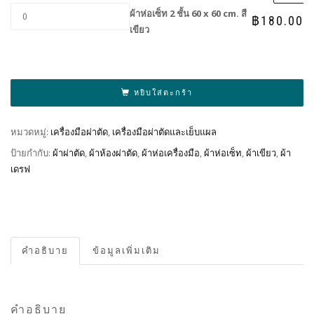
ผ้าห่อเซ็ท 2 ชั้น 60 x 60 cm. สี
฿
180.00
เขียว
Al
หยิบใส่ตะกร้า
หมวดหมู่:
เครื่องมือผ่าตัด
,
เครื่องมือผ่าตัดและเย็บแผล
ป้ายกำกับ:
ผ้าผ่าตัด
,
ผ้าห้องผ่าตัด
,
ผ้าห่อเครื่องมือ
,
ผ้าห่อเซ็ท
,
ผ้าเขียว
,
ผ้า
เดรฟ
คำอธิบาย
ข้อมูลเพิ่มเติม
คำอธิบาย