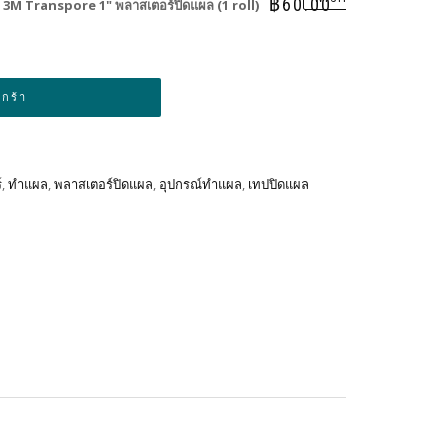
฿
60.00
3M Transpore 1" พลาสเตอร์ปิดแผล (1 roll)
Alternative:
ะกร้า
์
,
ทำแผล
,
พลาสเตอร์ปิดแผล
,
อุปกรณ์ทำแผล
,
เทปปิดแผล