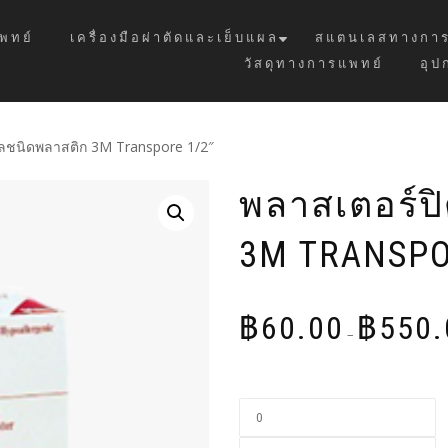
พทย์
เครื่องมือผ่าตัดและเย็บแผล
สแตนเลสทางการ
วัสดุทางการแพทย์
อุป
ลชนิดพลาสติก 3M Transpore 1/2″
พลาสเตอร์ป
3M TRANSPO
฿
60.00
฿
550.
–