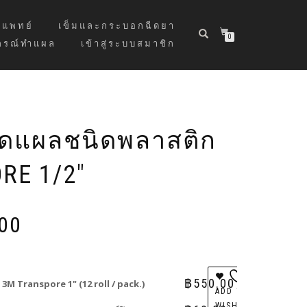
แพทย์
เข็มและกระบอกฉีดยา
0
กรณ์ทำแผล
เข้าสู่ระบบสมาชิก
ิดแผลชนิดพลาสติก
RE 1/2″
Price
00
range:
฿60.00
through
฿550.00
฿
550.00
3M Transpore 1" (12 roll / pack.)
ADD TO
WISHLIST