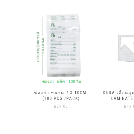
ML.X20ถุง
ซองยา ขนาด 7 X 10CM.
DURA เสื้อคลุ
ีแดง)
(100 PCS./PACK)
LAMINATE
฿
25.00
฿
45.