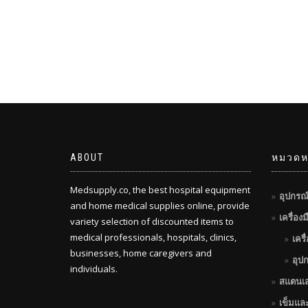
ABOUT
หมวดหม
Medsupply.co, the best hospital equipment
อุปกรณ
and home medical supplies online, provide
เครื่อง
variety selection of discounted items to
medical professionals, hospitals, clinics,
เครื
businesses, home caregivers and
อุป
individuals.
สแตนเ
เข็มแล