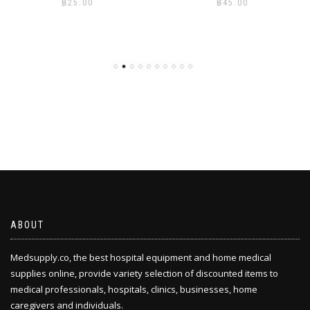
฿
25.00
฿
45.00
ABOUT
Medsupply.co, the best hospital equipment and home medical
supplies online, provide variety selection of discounted items to
medical professionals, hospitals, clinics, businesses, home
caregivers and individuals.