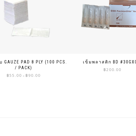
ับ GAUZE PAD 8 PLY (100 PCS.
เข็มพลาสติก BD #30GX
/ PACK)
฿
200.00
Price
฿
55.00
฿
90.00
–
range:
฿55.00
through
฿90.00