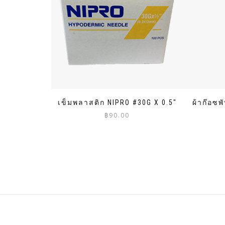
เข็มพลาสติก NIPRO #30G X 0.5″
ผ้าก๊อซพ
฿
90.00