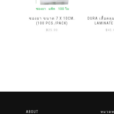
ML.X20ถุง
ซองยา ขนาด 7 X 10CM.
DURA เสื้อคลุ
ีแดง)
(100 PCS./PACK)
LAMINATE
฿
25.00
฿
45.
ABOUT
หมวดหม