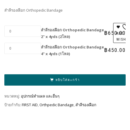
฿450.00
through
สำลีรองเฝือก Orthopedic Bandage
฿650.00
สำลีรองเฝือก Orthopedic Bandage
฿
650.00
ADD T
2" x 4yds (2โหล)
WISHL
สำลีรองเฝือก Orthopedic Bandage
฿
450.00
4" x 4yds (1โหล)
Al
หยิบใส่ตะกร้า
หมวดหมู่:
อุปกรณ์ทำแผล และอื่นๆ
ป้ายกำกับ:
FIRST AID
,
Orthpedic Bandage
,
สำลีรองเฝือก