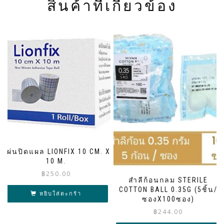
สินค้าที่เกี่ยวข้อง
แผ่นปิดแผล LIONFIX 10 CM. X
10 M.
฿
250.00
สำลีก้อนกลม STERILE
COTTON BALL 0.35G (5ชิ้น/
หยิบใส่ตะกร้า
ซองX100ซอง)
฿
244.00