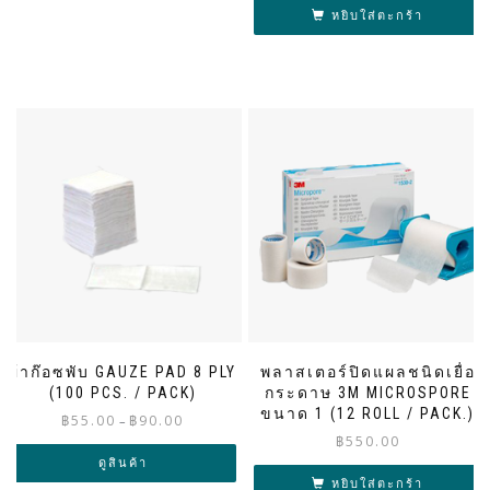
หยิบใส่ตะกร้า
ผ้าก๊อซพับ GAUZE PAD 8 PLY
พลาสเตอร์ปิดแผลชนิดเยื่อ
(100 PCS. / PACK)
กระดาษ 3M MICROSPORE
ขนาด 1 (12 ROLL / PACK.)
Price
฿
55.00
฿
90.00
–
range:
฿
550.00
฿55.00
ดูสินค้า
through
หยิบใส่ตะกร้า