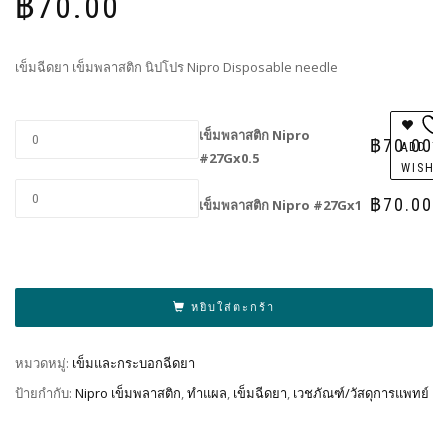
฿
70.00
เข็มฉีดยา เข็มพลาสติก นิปโปร Nipro Disposable needle
เข็มพลาสติก Nipro
฿
70.00
ADD T
#27Gx0.5
WISHL
฿
70.00
เข็มพลาสติก Nipro #27Gx1
Al
หยิบใส่ตะกร้า
หมวดหมู่:
เข็มและกระบอกฉีดยา
ป้ายกำกับ:
Nipro เข็มพลาสติก
,
ทำแผล
,
เข็มฉีดยา
,
เวชภัณฑ์/วัสดุการแพทย์