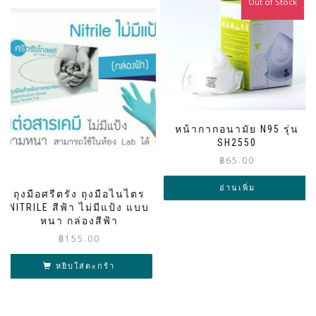
Out of Stock
หน้ากากอนามัย N95 รุ่น
SH2550
฿
65.00
อ่านเพิ่ม
ถุงมือศรีตรัง ถุงมือไนไตร
NITRILE สีฟ้า ไม่มีแป้ง แบบ
หนา กล่องสีฟ้า
฿
155.00
หยิบใส่ตะกร้า