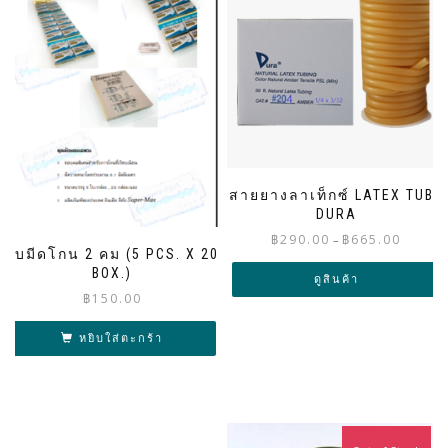
สายยางลาเท็กซ์ LATEX TUBE
DURA
Price
฿
290.00
฿
665.00
–
ใบมีดโกน 2 คม (5 PCS. X 20
range:
BOX.)
฿290.00
ดูสินค้า
through
฿
150.00
฿665.00
หยิบใส่ตะกร้า