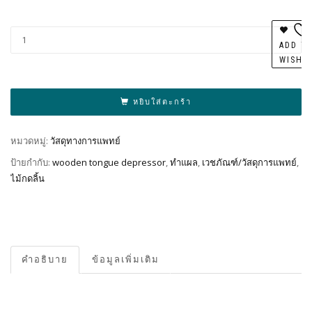
Al
ADD T
WISHL
หยิบใส่ตะกร้า
หมวดหมู่:
วัสดุทางการแพทย์
ป้ายกำกับ:
wooden tongue depressor
,
ทำแผล
,
เวชภัณฑ์/วัสดุการแพทย์
,
ไม้กดลิ้น
คำอธิบาย
ข้อมูลเพิ่มเติม