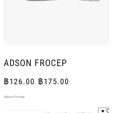
ADSON FROCEP
Price
฿
126.00
฿
175.00
range:
–
฿126.00
through
Adson Frocep
฿175.00