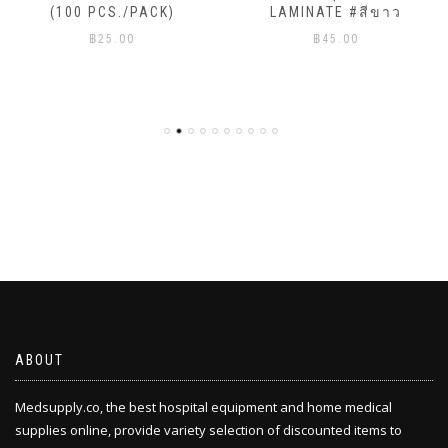
(100 PCS./PACK)
LAMINATE #สีขาว
฿
25.00
฿
45.00
ABOUT
Medsupply.co, the best hospital equipment and home medical
supplies online, provide variety selection of discounted items to