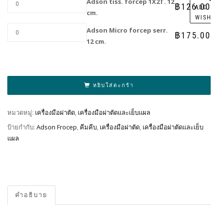
Adson tiss. forcep 1X2T. 12
฿
126.00
ADD T
cm.
WISHL
Adson Micro forcep serr.
฿
175.00
12 cm.
Al
หยิบใส่ตะกร้า
หมวดหมู่:
เครื่องมือผ่าตัด
,
เครื่องมือผ่าตัดและเย็บแผล
ป้ายกำกับ:
Adson Frocep
,
คีมคีบ
,
เครื่องมือผ่าตัด
,
เครื่องมือผ่าตัดและเย็บ
แผล
คำอธิบาย